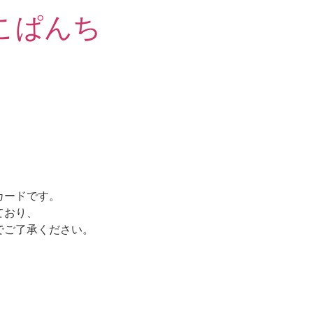
こぱんち
カードです。
ており、
でご了承ください。