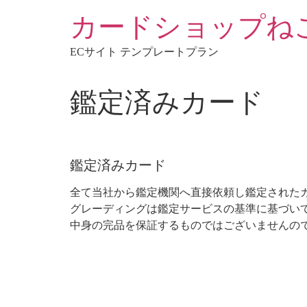
コ
カードショップね
ン
テ
ECサイト テンプレートプラン
ン
ツ
に
鑑定済みカード
ス
キ
ッ
プ
鑑定済みカード
全て当社から鑑定機関へ直接依頼し鑑定された
グレーディングは鑑定サービスの基準に基づい
中身の完品を保証するものではございませんの