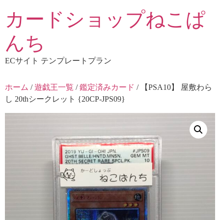
コ
カードショップねこぱ
ン
テ
んち
ン
ツ
ECサイト テンプレートプラン
に
ス
ホーム
/
遊戯王一覧
/
鑑定済みカード
/ 【PSA10】 屋敷わら
キ
し 20thシークレット {20CP-JPS09}
ッ
プ