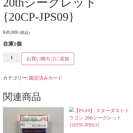
20thシークレット
{20CP-JPS09}
¥
49,800
(税込)
在庫1個
【PSA10】
お買い物カゴに追加
屋
敷
わ
ら
カテゴリー:
鑑定済みカード
し
20th
シ
ー
関連商品
ク
レ
ッ
ト
{20CP-
JPS09}
個