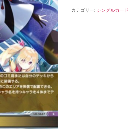
ー
バ
カテゴリー:
シングルカード
ー
チ
ュ
ア
ア
ミ
ュ
ー
ズ
ク
ラ
フ
ト
1.0
刃
道
{LO-
5637}
C
個