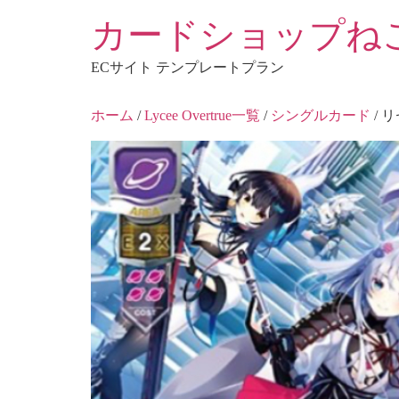
コ
カードショップね
ン
テ
ECサイト テンプレートプラン
ン
ツ
ホーム
/
Lycee Overtrue一覧
/
シングルカード
/ 
に
ス
キ
ッ
プ