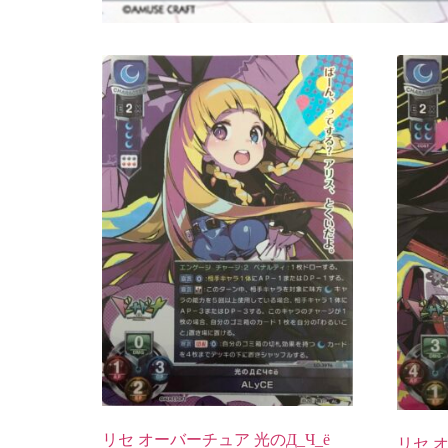
リセ オーバーチュア 光のД_Ч_ё
リセ 