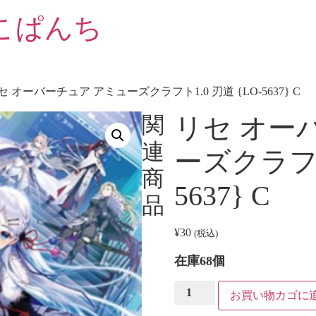
こぱんち
リセ オーバーチュア アミューズクラフト1.0 刃道 {LO-5637} C
関
リセ オー
連
ーズクラフト1
商
5637} C
品
¥
30
(税込)
在庫68個
リ
お買い物カゴに
セ
オ