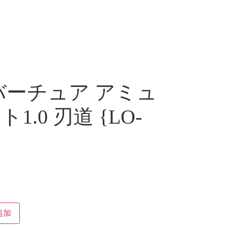
バーチュア アミュ
.0 刃道 {LO-
追加