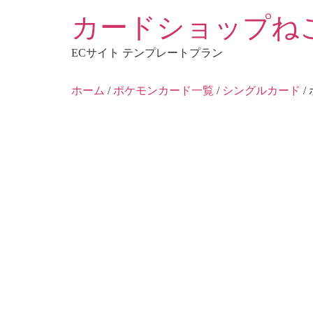
コ
カードショップね
ン
テ
ECサイト テンプレートプラン
ン
ツ
ホーム
/
ポケモンカード一覧
/
シングルカード
/
に
ス
キ
ッ
プ