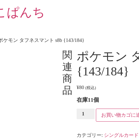
こぱんち
 ポケモン タフネスマント s8b {143/184}
関
ポケモン タ
連
{143/184}
商
品
¥
80
(税込)
在庫11個
ポ
お買い物カゴに
ケ
モ
ン
タ
カテゴリー:
シングルカード
フ