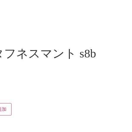
フネスマント s8b
追加