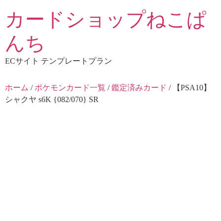
コ
カードショップねこぱ
ン
テ
んち
ン
ツ
ECサイト テンプレートプラン
に
ス
ホーム
/
ポケモンカード一覧
/
鑑定済みカード
/ 【PSA10】
キ
シャクヤ s6K {082/070} SR
ッ
プ