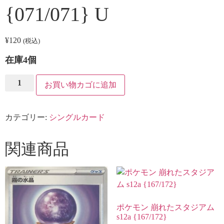
{071/071} U
¥
120
(税込)
在庫4個
ポ
お買い物カゴに追加
ケ
モ
ン
エ
カテゴリー:
シングルカード
イ
チ
湖
s10a
関連商品
{071/071}
U
個
ポケモン 崩れたスタジアム
s12a {167/172}