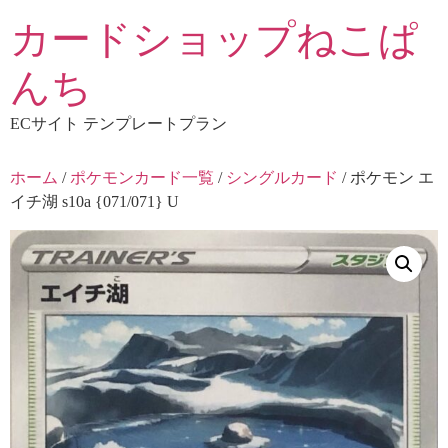
コ
カードショップねこぱ
ン
テ
んち
ン
ツ
ECサイト テンプレートプラン
に
ス
ホーム
/
ポケモンカード一覧
/
シングルカード
/ ポケモン エ
キ
イチ湖 s10a {071/071} U
ッ
プ