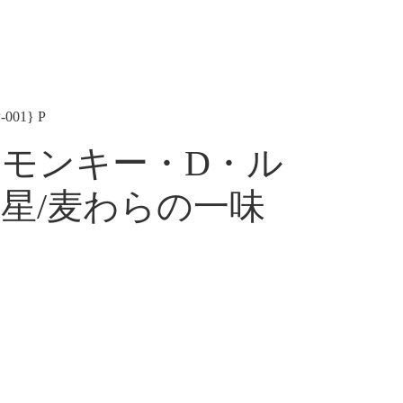
01} P
】 モンキー・D・ル
新星/麦わらの一味