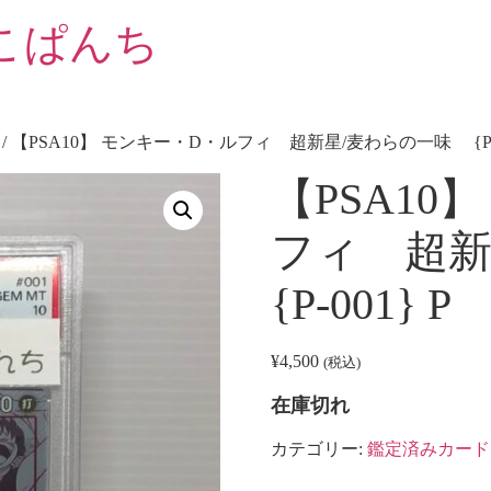
こぱんち
/ 【PSA10】 モンキー・D・ルフィ 超新星/麦わらの一味 {P-0
【PSA10
フィ 超
{P-001} P
¥
4,500
(税込)
在庫切れ
カテゴリー:
鑑定済みカード