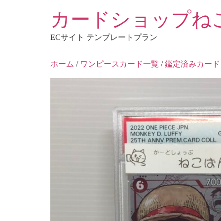
コ
カードショップね
ン
テ
ECサイト テンプレートプラン
ン
ツ
ホーム
/
ワンピースカード一覧
/
鑑定済みカード
に
ス
キ
ッ
プ