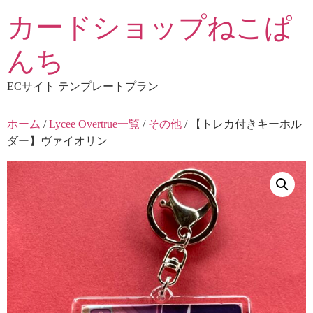
コ
カードショップねこぱ
ン
テ
んち
ン
ツ
ECサイト テンプレートプラン
に
ス
ホーム
/
Lycee Overtrue一覧
/
その他
/ 【トレカ付きキーホル
キ
ダー】ヴァイオリン
ッ
プ