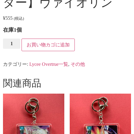
ダー】ヴァイオリン
¥
555
(税込)
在庫1個
【ト
お買い物カゴに追加
レ
カ
付
き
カテゴリー:
Lycee Overtrue一覧
,
その他
キ
ー
ホ
ル
関連商品
ダ
ー】
ヴ
ァ
イ
オ
リ
ン
個